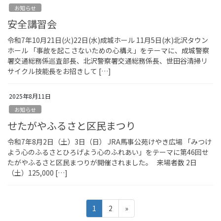
お知らせ
安全講習会
令和7年10月21日(火)22日(水)成城ホール 11月5日(水)北沢タウン
ホール 「事故を起こさないための心構え」をテーマに、成城警察
署交通総務係巡査部長、北沢警察署交通総務係長、世田谷清掃リ
サイクル技能長をお招きして […]
2025年8月11日
お知らせ
せたがやふるさと区民まつり
令和7年8月2日（土）3日（日） JRA馬事公苑けやき広場 「みつけ
よう心のふるさとひろげよう心のふれあい」をテーマに第46回せ
たがやふるさと区民まつりが開催されました。 来場者数 2日
（土）125,000 […]
投
ペ
ペ
1
2
»
稿
ー
ー