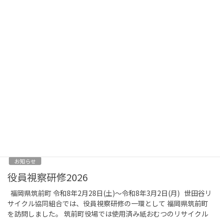
29日（金）二子玉川エクセルホテル東急において開催されまし
た。 総会では第1号議案から第7号議案までの全議案について慎重
な審議が行われ、その結果全ての議案が […]
2026年3月17日
お知らせ
世田谷区長から感謝状が贈呈されました！
3月11日、清掃事業が東京都から23区に移管されて25年の節目に
あたり、世田谷区長から、世田谷リサイクル協同組合並びに東京
都環境衛生事業協同組合世田谷支部（㈱東海輸送、㈱伸和運輸、
栄和清運㈱他）の2団体に対 […]
2026年3月13日
お知らせ
役員視察研修2026
福岡県筑前町 令和8年2月28日(土)～令和8年3月2日(月) 世田谷リ
サイクル協同組合では、役員視察研修の一環として 福岡県筑前町
を訪問しました。 筑前町役場では使用済み紙おむつのリサイクル