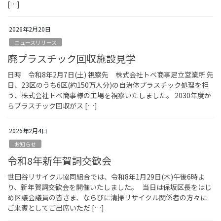
[…]
2026年2月20日
ニュースリリース
廃プラスチック回収施設見学
日時 令和8年2月7日(土) 視察先 株式会社トベ商事足立営業所 先
日、23区のうち6区(約150万人分)の自治体プラスチック処理を担
う、株式会社トベ商事様の工場を視察いたしました。 2030年度か
らプラスチック回収がス […]
2026年2月4日
お知らせ
令和8年新年賀詞交歓会
世田谷リサイクル協同組合では、令和8年1月29日(木)午後6時よ
り、新年賀詞交歓会を開催いたしました。 当日は保坂区長をはじ
め区議会議員の皆さま、ならびに清掃リサイクル関係者の方々に
ご来賓としてご出席いただ […]