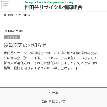
コ
ナ
ン
ビ
テ
ゲ
HOME
2018年5月
ン
ー
ツ
シ
に
ョ
2018年5月30日
移
ン
動
に
お知らせ
移
役員変更のお知らせ
動
世田谷リサイクル協同組合では、2018年5月25日開催の総会なら
びに理事会（於・二子玉川エクセルホテル東急）におきまして、
新役員が選任され、それぞれ就任いたしました。何とぞ倍旧のご
指導ご鞭撻を賜りますようお願い申し上げま […]
ホーム
当組合について