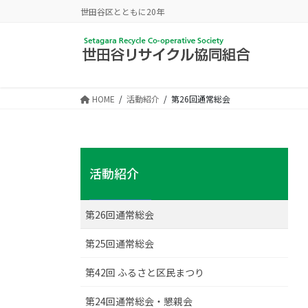
コ
ナ
世田谷区とともに20年
ン
ビ
テ
ゲ
ン
ー
ツ
シ
に
ョ
HOME
活動紹介
第26回通常総会
移
ン
動
に
移
動
活動紹介
第26回通常総会
第25回通常総会
第42回 ふるさと区民まつり
第24回通常総会・懇親会