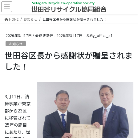
コ
ナ
ン
ビ
テ
ゲ
HOME
お知らせ
世田谷区長から感謝状が贈呈されました！
ン
ー
ツ
シ
に
ョ
2026年3月17日
/ 最終更新日 :
2026年3月17日
StGy_office_a1
移
ン
お知らせ
動
に
世田谷区長から感謝状が贈呈されま
移
動
した！
3月11日、清
掃事業が東京
都から23区
に移管されて
25年の節目
にあたり、世