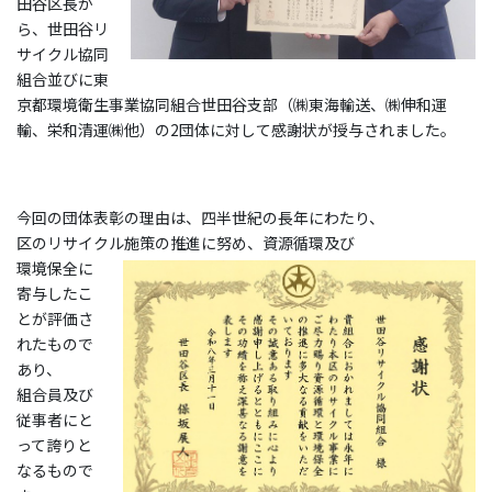
田谷区長か
ら、世田谷リ
サイクル協同
組合並びに東
京都環境衛生事業協同組合世田谷支部（㈱東海輸送、㈱伸和運
輸、栄和清運㈱他）の2団体に対して感謝状が授与されました。
今回の団体表彰の理由は、四半世紀の長年にわたり、
区のリサイクル施策の推進に努め、資源循環及び
環境保全に
寄与したこ
とが評価さ
れたもので
あり、
組合員及び
従事者にと
って誇りと
なるもので