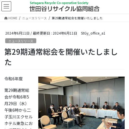
コ
ナ
ン
ビ
テ
ゲ
HOME
ニュースリリース
第29期通常総会を開催いたしました
ン
ー
ツ
シ
に
ョ
2024年6月11日
/ 最終更新日 :
2024年6月11日
StGy_office_a1
移
ン
ニュースリリース
動
に
第29期通常総会を開催いたしまし
移
動
た
令和6年度
第29期通常総
会が令和6年5
月29日（水）
午後6時から二
子玉川エクセル
ホテル東急にお